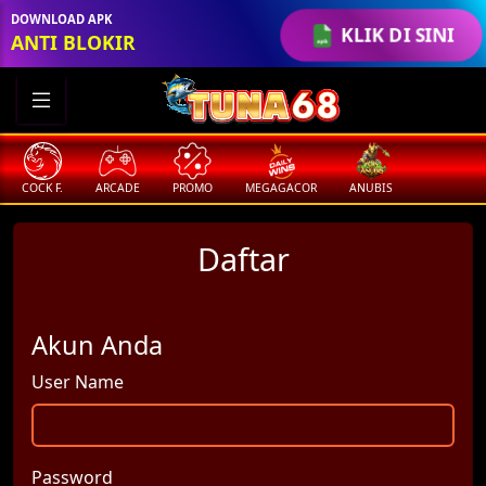
DOWNLOAD APK
KLIK DI SINI
ANTI BLOKIR
COCK F.
ARCADE
PROMO
MEGAGACOR
ANUBIS
Daftar
Akun Anda
User Name
Password