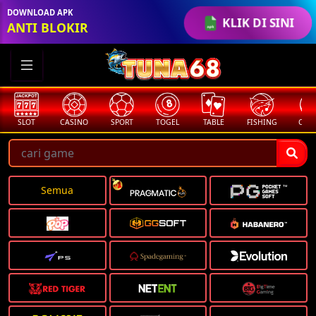
DOWNLOAD APK
KLIK DI SINI
ANTI BLOKIR
SLOT
CASINO
SPORT
TOGEL
TABLE
FISHING
COCK
Semua