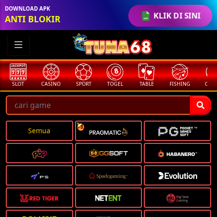
DOWNLOAD APK
KLIK DI SINI
ANTI BLOKIR
SELAMAT KEPADA
fi****4 Telah Melakukan WD di TUNA68 Sebesar
Rp, 3.900.000
SLOT
CASINO
SPORT
TOGEL
TABLE
FISHING
COCK F.
Semua