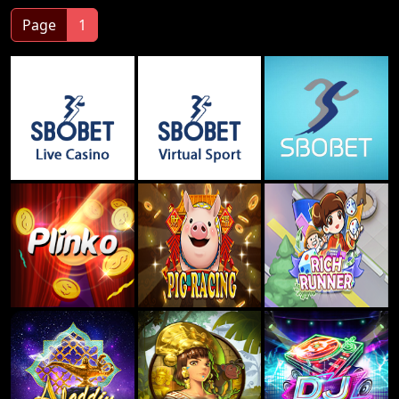
Page
1