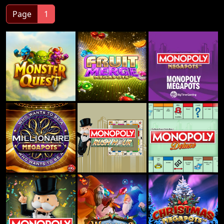
Page
1