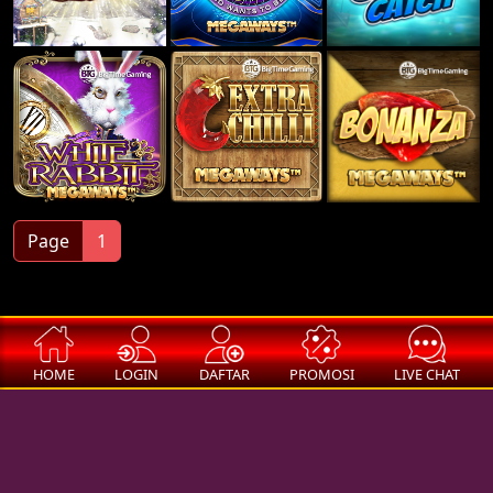
Page
1
HOME
LOGIN
DAFTAR
PROMOSI
LIVE CHAT